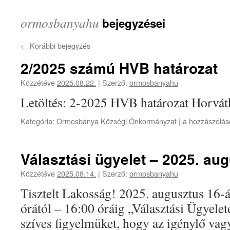
ormosbanyahu
bejegyzései
←
Korábbi bejegyzés
2/2025 számú HVB határozat
Közzétéve
2025.08.22.
|
Szerző:
ormosbanyahu
Letöltés: 2-2025 HVB határozat Horvá
2/2025
Kategória:
Ormosbánya Községi Önkormányzat
|
a hozzászólás
számú
HVB
határozat
Választási ügyelet – 2025. au
bejegyzéshez
Közzétéve
2025.08.14.
|
Szerző:
ormosbanyahu
Tisztelt Lakosság! 2025. augusztus 16-
órától – 16:00 óráig „Választási Ügyelet
szíves figyelmüket, hogy az igénylő vagy