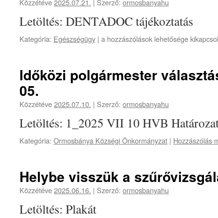
Közzétéve
2025.07.21.
|
Szerző:
ormosbanyahu
számú
közleménye
Letöltés: DENTADOC tájékoztatás
bejegyzéshez
Izsófalva
Kategória:
Egészségügy
|
a hozzászólások lehetősége kikapcso
Fogorvosi
Szolgálat
szünet
Időközi polgármester választá
2025.07.14-
05.
07.25.
bejegyzéshez
Közzétéve
2025.07.10.
|
Szerző:
ormosbanyahu
Letöltés: 1_2025 VII 10 HVB Határoza
Kategória:
Ormosbánya Községi Önkormányzat
|
Hozzászólás m
Helybe visszük a szűrővizsgál
Közzétéve
2025.06.16.
|
Szerző:
ormosbanyahu
Letöltés: Plakát