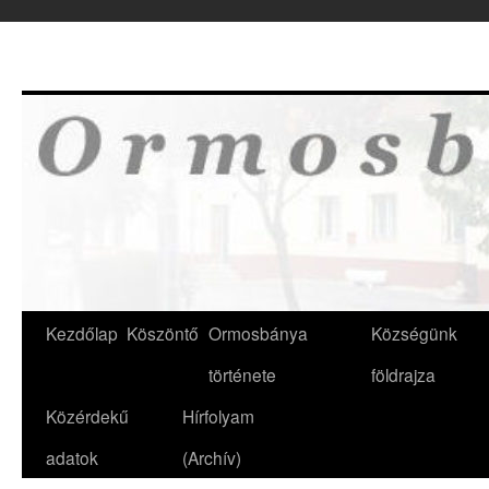
Kilépés
a
tartalomba
Kezdőlap
Köszöntő
Ormosbánya
Községünk
története
földrajza
Közérdekű
Hírfolyam
adatok
(Archív)