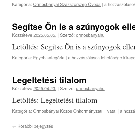
Abaújtej
Kategória:
Ormosbányai Százszorszép Óvoda
|
a hozzászólások
bejegyzéshez
ajánlat
bejegyzéshez
Segítse Ön is a szúnyogok ell
Közzétéve
2025.05.05.
|
Szerző:
ormosbanyahu
Letöltés: Segítse Ön is a szúnyogok elle
Segítse
Kategória:
Egyéb kategória
|
a hozzászólások lehetősége kikap
Ön
is
a
Legeltetési tilalom
szúnyogok
elleni
Közzétéve
2025.04.23.
|
Szerző:
ormosbanyahu
védekezést!
Letöltés: Legeltetési tilalom
bejegyzéshez
Legeltet
Kategória:
Ormosbányai Közös Önkormányzati Hivatal
|
a hozzá
tilalom
bejegyz
←
Korábbi bejegyzés