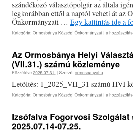
szándékozó választópolgár az általa igén
legkorábban ettől a naptól veheti át az
Önkormányzati …
Egy kattintás ide a 
Választási
Kategória:
Ormosbánya Községi Önkormányzat
|
a hozzászólás
ügyelet
–
2025.
Az Ormosbánya Helyi Választás
augusztus
(VII.31.) számú közleménye
16
bejegyzéshez
Közzétéve
2025.07.31.
|
Szerző:
ormosbanyahu
Letöltés: 1_2025_VII_31 számú HVI k
Az
Kategória:
Ormosbánya Községi Önkormányzat
|
a hozzászólás
Ormosbánya
Helyi
Választási
Izsófalva Fogorvosi Szolgálat
Iroda
2025.07.14-07.25.
1/2025.
(VII.31.)