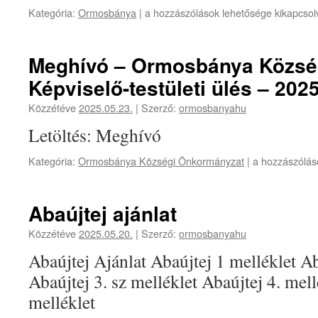
Helybe
Kategória:
Ormosbánya
|
a hozzászólások lehetősége kikapcsol
visszük
a
szűrővizsgálatokat
Meghívó – Ormosbánya Közsé
bejegyzéshez
Képviselő-testületi ülés – 2025
Közzétéve
2025.05.23.
|
Szerző:
ormosbanyahu
Letöltés: Meghívó
Meghívó
Kategória:
Ormosbánya Községi Önkormányzat
|
a hozzászólás
–
Ormosbánya
Községi
Abaújtej ajánlat
Önkormányzat
Képviselő-
Közzétéve
2025.05.20.
|
Szerző:
ormosbanyahu
testületi
Abaújtej Ajánlat Abaújtej 1 melléklet Ab
ülés
–
Abaújtej 3. sz melléklet Abaújtej 4. mell
2025.
melléklet
05.
28.