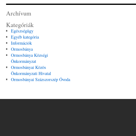
Archívum
Kategóriák
Egészségügy
Egyéb kategória
Információk
Ormosbánya
Ormosbánya Községi
Önkormányzat
Ormosbányai Közös
Önkormányzati Hivatal
Ormosbányai Százszorszép Óvoda