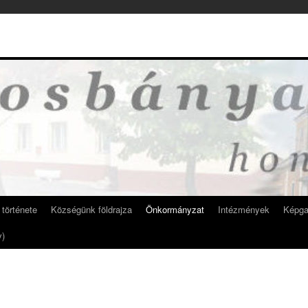
története
Községünk földrajza
Önkormányzat
Intézmények
Képga
v)