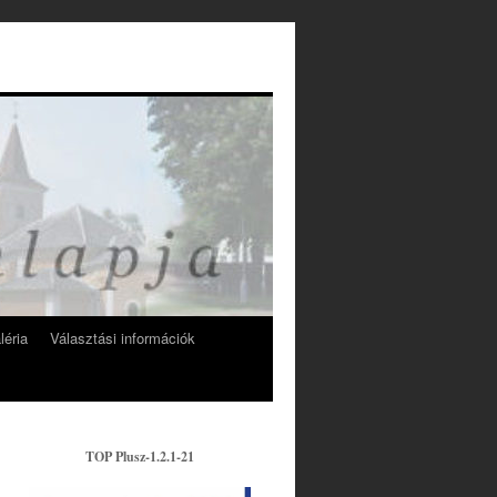
léria
Választási információk
TOP Plusz-1.2.1-21