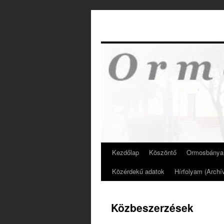
Kilépés
a
tartalomba
Kezdőlap
Köszöntő
Ormosbánya 
Közérdekű adatok
Hírfolyam (Archí
Közbeszerzések