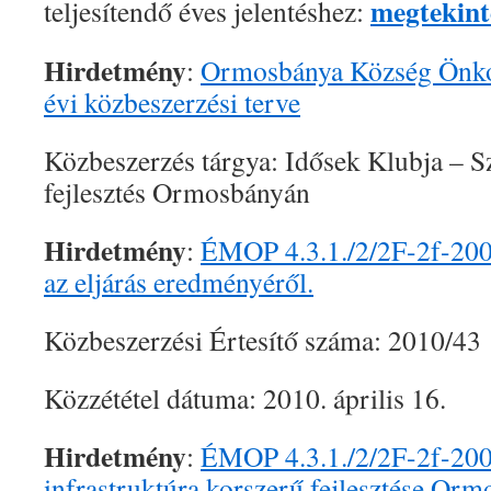
megtekint
teljesítendő éves jelentéshez:
Hirdetmény
:
Ormosbánya Község Önko
évi közbeszerzési terve
Közbeszerzés tárgya: Idősek Klubja – Szo
fejlesztés Ormosbányán
Hirdetmény
:
ÉMOP 4.3.1./2/2F-2f-200
az eljárás eredményéről.
Közbeszerzési Értesítő száma: 2010/43
Közzététel dátuma: 2010. április 16.
Hirdetmény
:
ÉMOP 4.3.1./2/2F-2f-200
infrastruktúra korszerű fejlesztése Or