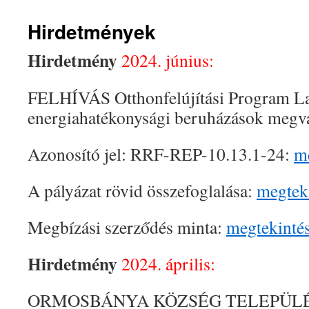
Hirdetmények
Hirdetmény
2024. június:
FELHÍVÁS Otthonfelújítási Program L
energiahatékonysági beruházások megva
Azonosító jel: RRF-REP-10.13.1-24:
m
A pályázat rövid összefoglalása:
megtek
Megbízási szerződés minta:
megtekinté
Hirdetmény
2024. április:
ORMOSBÁNYA KÖZSÉG TELEPÜL