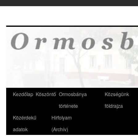
Kilépés
a
tartalomba
Kezdőlap
Köszöntő
Ormosbánya
Községünk
története
földrajza
Közérdekű
Hírfolyam
adatok
(Archív)