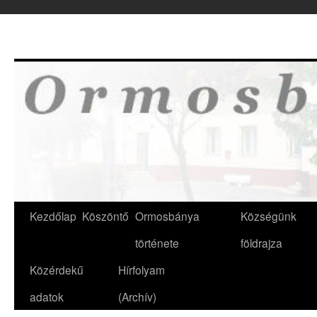
Kilépés
a
tartalomba
Kezdőlap
Köszöntő
Ormosbánya
Községünk
története
földrajza
Közérdekű
Hírfolyam
adatok
(Archív)