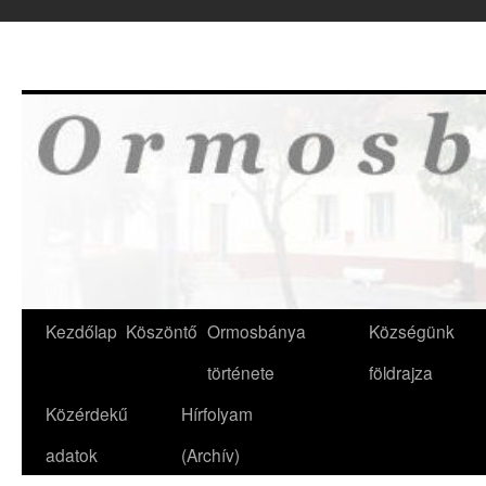
Kilépés
a
tartalomba
Kezdőlap
Köszöntő
Ormosbánya
Községünk
története
földrajza
Közérdekű
Hírfolyam
adatok
(Archív)