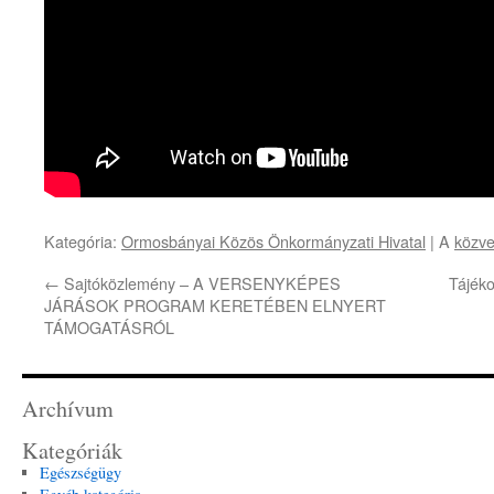
Kategória:
Ormosbányai Közös Önkormányzati Hivatal
| A
közve
←
Sajtóközlemény – A VERSENYKÉPES
Tájéko
JÁRÁSOK PROGRAM KERETÉBEN ELNYERT
TÁMOGATÁSRÓL
Archívum
Kategóriák
Egészségügy