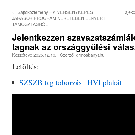
←
Sajtóközlemény – A VERSENYKÉPES
Tájéko
JÁRÁSOK PROGRAM KERETÉBEN ELNYERT
TÁMOGATÁSRÓL
Jelentkezzen szavazatszámláló
tagnak az országgyűlési válas
Közzétéve
2025.12.10.
|
Szerző:
ormosbanyahu
Letöltés:
SZSZB tag toborzás_ HVI plakát_